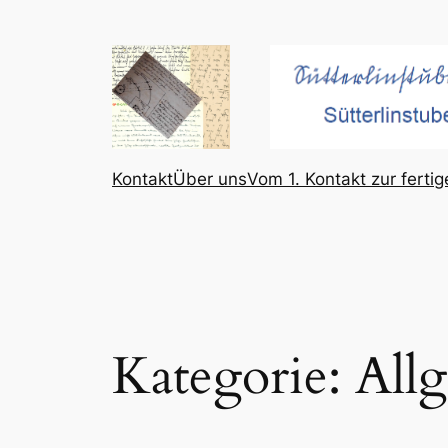
Zum
Inhalt
springen
Kontakt
Über uns
Vom 1. Kontakt zur ferti
Kategorie:
All